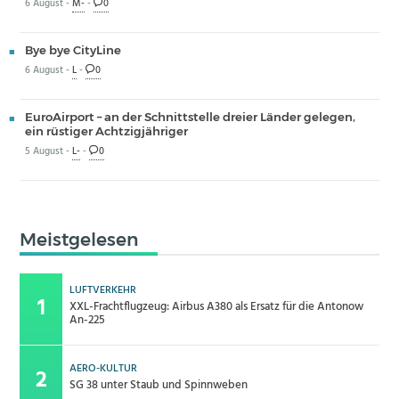
6 August -
M-
-
0
Bye bye CityLine
6 August -
L
-
0
EuroAirport – an der Schnittstelle dreier Länder gelegen,
ein rüstiger Achtzigjähriger
5 August -
L-
-
0
Meistgelesen
LUFTVERKEHR
XXL-Frachtflugzeug: Airbus A380 als Ersatz für die Antonow
An-225
AERO-KULTUR
SG 38 unter Staub und Spinnweben