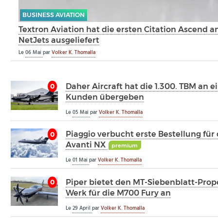
BUSINESS AVIATION
Textron Aviation hat die ersten Citation Ascend a
NetJets ausgeliefert
Le
06 Mai
par
Volker K. Thomalla
Daher Aircraft hat die 1.300. TBM an e
0
Kunden übergeben
Le
05 Mai
par
Volker K. Thomalla
Piaggio verbucht erste Bestellung für 
0
Avanti NX
premium
Le
01 Mai
par
Volker K. Thomalla
Piper bietet den MT-Siebenblatt-Prop
0
Werk für die M700 Fury an
Le
29 April
par
Volker K. Thomalla