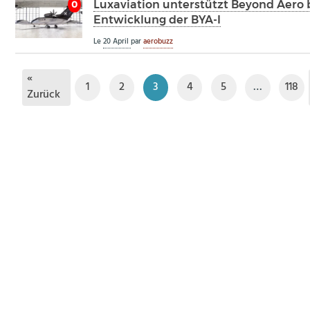
Luxaviation unterstützt Beyond Aero 
0
Entwicklung der BYA-I
Le
20 April
par
aerobuzz
«
1
2
3
4
5
…
118
Zurück