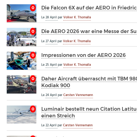
Die Falcon 6X auf der AERO in Friedri
0
Le
28 April
par
Volker K. Thomalla
Die AERO 2026 war eine Messe der Su
0
Le
27 April
par
Volker K. Thomalla
Impressionen von der AERO 2026
0
Le
25 April
par
Volker K. Thomalla
Daher Aircraft überrascht mit TBM 9
0
Kodiak 900
Le
24 April
par
Carsten Vennemann
Luminair bestellt neun Citation Latit
0
einen Streich
Le
22 April
par
Carsten Vennemann