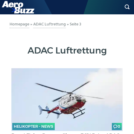
GENERAL AVIATION
Homepage
»
ADAC Luftrettung
»
Seite 3
BIZAV
ADAC Luftrettung
LUFTVERKEHR
MILITÄR
INDUSTRIE
HELIKOPTER
BERUFE
HELIKOPTER - NEWS
0
AERO-KULTUR