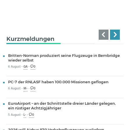
Kurzmeldungen
Britten-Norman produziert seine Flugzeuge in Bembridge
wieder selbst
6 August -
GA
-
0
PC-7 der RNLASF haben 100.000 Missionen geflogen
6 August -
M-
-
0
EuroAirport – an der Schnittstelle dreier Länder gelegen,
ein rüstiger Achtzigjähriger
5 August -
L-
-
0
2026 will Airbus 870 Verkehrsflugzeuge ausliefern