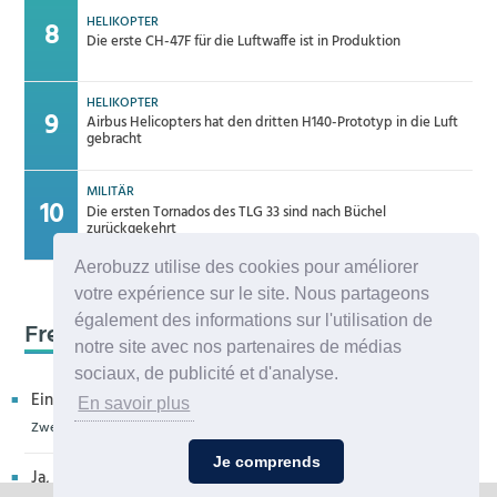
HELIKOPTER
Die erste CH-47F für die Luftwaffe ist in Produktion
HELIKOPTER
Airbus Helicopters hat den dritten H140-Prototyp in die Luft
gebracht
MILITÄR
Die ersten Tornados des TLG 33 sind nach Büchel
zurückgekehrt
Aerobuzz utilise des cookies pour améliorer
votre expérience sur le site. Nous partageons
également des informations sur l'utilisation de
Frequenz 123,45
notre site avec nos partenaires de médias
sociaux, de publicité et d'analyse.
Ein kritischer Leser bedankt sich für die Aufnahme in eur...
En savoir plus
Zweiter H160M-Prototyp fliegt
Je comprends
Ja, sehr bedauerlich diese Entwicklung, die allenthalben um