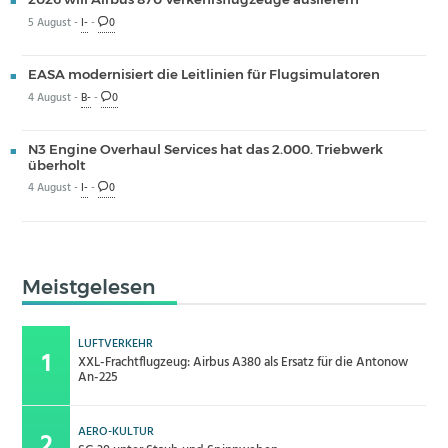
5 August -
I-
-
0
EASA modernisiert die Leitlinien für Flugsimulatoren
4 August -
B-
-
0
N3 Engine Overhaul Services hat das 2.000. Triebwerk
überholt
4 August -
I-
-
0
Meistgelesen
LUFTVERKEHR
XXL-Frachtflugzeug: Airbus A380 als Ersatz für die Antonow
An-225
AERO-KULTUR