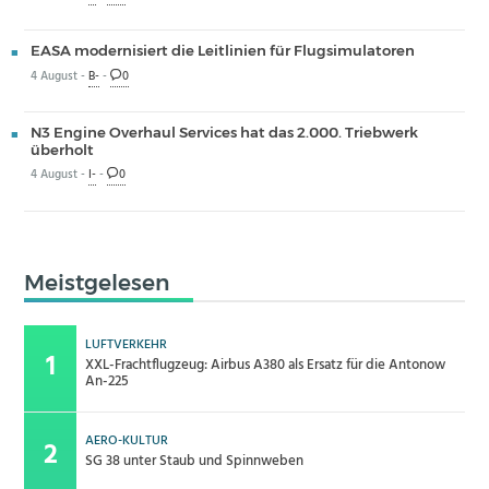
EASA modernisiert die Leitlinien für Flugsimulatoren
4 August -
B-
-
0
N3 Engine Overhaul Services hat das 2.000. Triebwerk
überholt
4 August -
I-
-
0
Meistgelesen
LUFTVERKEHR
XXL-Frachtflugzeug: Airbus A380 als Ersatz für die Antonow
An-225
AERO-KULTUR
SG 38 unter Staub und Spinnweben