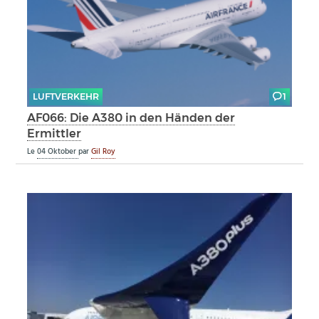
LUFTVERKEHR
1
AF066: Die A380 in den Händen der
Ermittler
Le
04 Oktober
par
Gil Roy