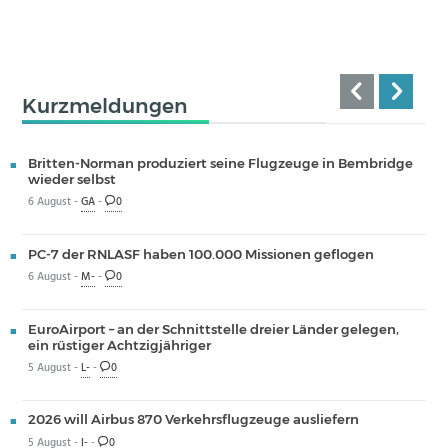
Kurzmeldungen
Britten-Norman produziert seine Flugzeuge in Bembridge
wieder selbst
6 August -
GA
-
0
PC-7 der RNLASF haben 100.000 Missionen geflogen
6 August -
M-
-
0
EuroAirport – an der Schnittstelle dreier Länder gelegen,
ein rüstiger Achtzigjähriger
5 August -
L-
-
0
2026 will Airbus 870 Verkehrsflugzeuge ausliefern
5 August -
I-
-
0